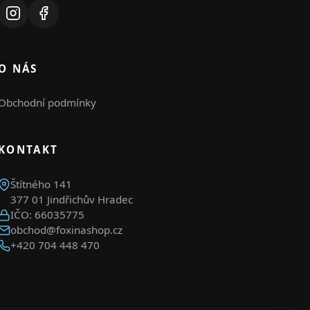
O NÁS
Obchodní podmínky
KONTAKT
Štítného 141
377 01 Jindřichův Hradec
IČO: 66035775
obchod@foxinashop.cz
+420 704 448 470