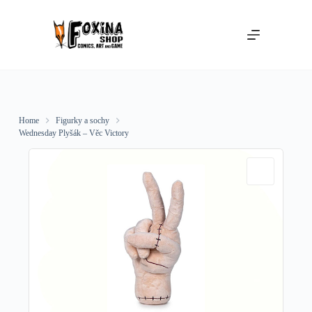
Skip
to
content
Home
Figurky a sochy
Wednesday Plyšák – Věc Victory