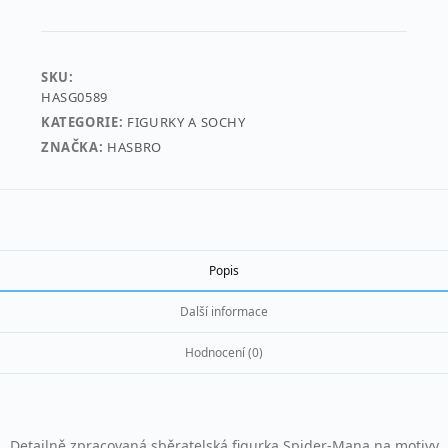
SKU:
HASG0589
KATEGORIE:
FIGURKY A SOCHY
ZNAČKA:
HASBRO
Popis
Další informace
Hodnocení (0)
Detailně zpracovaná sběratelská figurka Spider-Mana na motivy