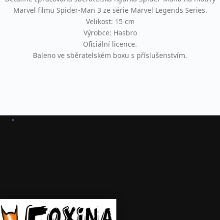
Marvel filmu Spider-Man 3 ze série Marvel Legends Series.
Velikost: 15 cm
Výrobce: Hasbro
Oficiální licence.
Baleno ve sběratelském boxu s příslušenstvím.