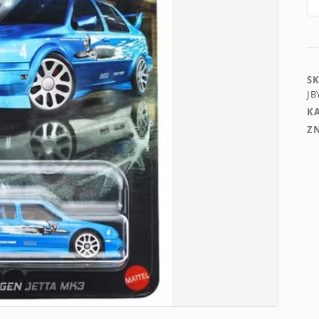
SK
JB
K
Z