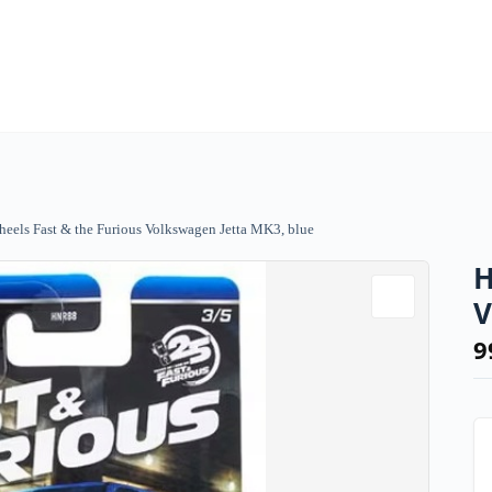
eels Fast & the Furious Volkswagen Jetta MK3, blue
H
V
9