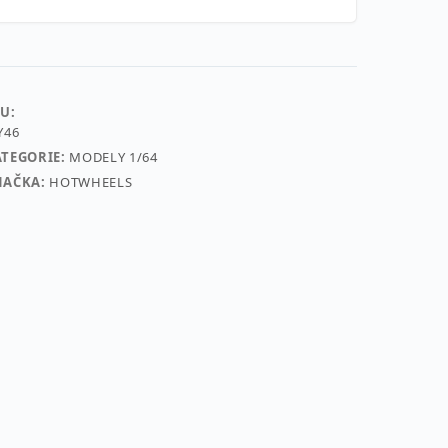
U:
Y46
ATEGORIE:
MODELY 1/64
NAČKA:
HOTWHEELS