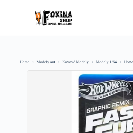
Skip
to
content
Home
Modely aut
Kovové Modely
Modely 1/64
Hotwh