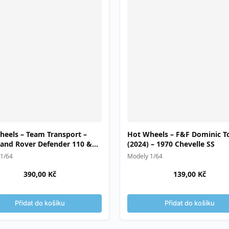
heels – Team Transport –
Hot Wheels – F&F Dominic T
Land Rover Defender 110 &
(2024) – 1970 Chevelle SS
r MK1 racer
1/64
Modely 1/64
390,00
Kč
139,00
Kč
Přidat do košíku
Přidat do košíku