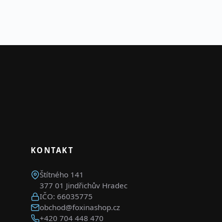
KONTAKT
Štítného 141
377 01 Jindřichův Hradec
IČO: 66035775
obchod@foxinashop.cz
+420 704 448 470