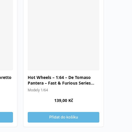
oretto
Hot Wheels – 1:64 – De Tomaso
Pantera – Fast & Furious Series
(Street Racing)
Modely 1/64
139,00
Kč
Přidat do košíku