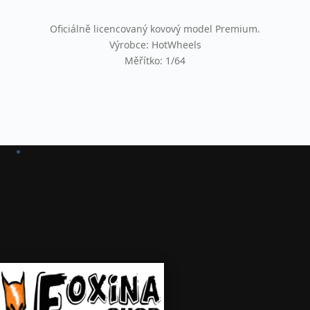
Oficiálně licencovaný kovový model Premium.
Výrobce: HotWheels
Měřítko: 1/64