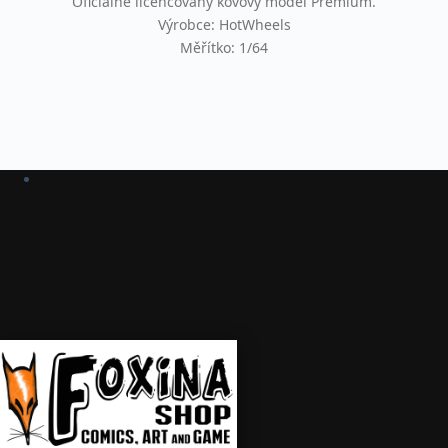
Oficiálně licencovaný kovový model Premium.
Výrobce: HotWheels
Měřítko: 1/64