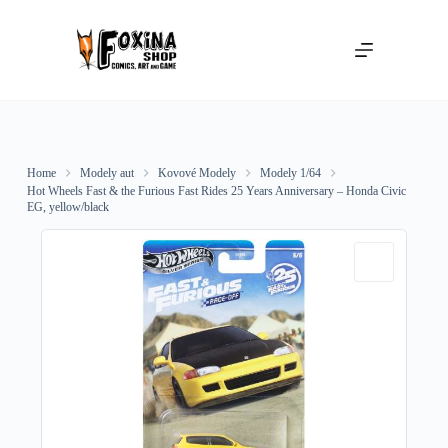
Skip
to
content
Home
Modely aut
Kovové Modely
Modely 1/64
Hot Wheels Fast & the Furious Fast Rides 25 Years Anniversary – Honda Civic
EG, yellow/black