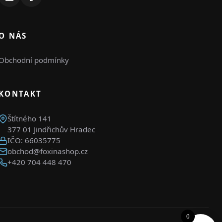
O NÁS
Obchodní podmínky
KONTAKT
Štítného 141
377 01 Jindřichův Hradec
IČO: 66035775
obchod@foxinashop.cz
+420 704 448 470
0