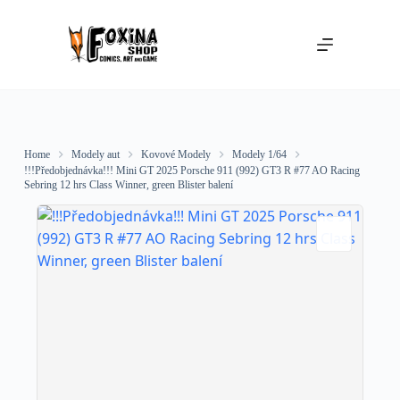
Skip
to
content
Home
Modely aut
Kovové Modely
Modely 1/64
!!!Předobjednávka!!! Mini GT 2025 Porsche 911 (992) GT3 R #77 AO Racing
Sebring 12 hrs Class Winner, green Blister balení