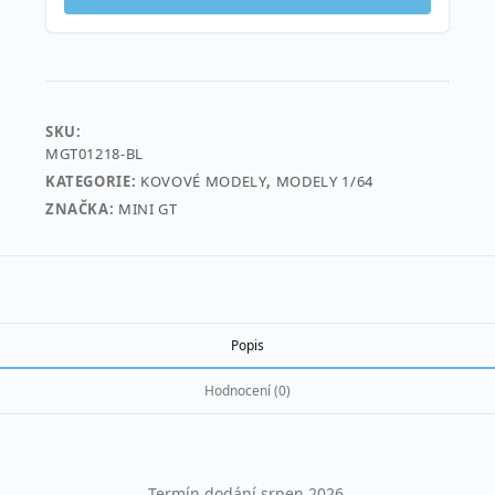
2025
Porsche
911
(992)
GT3
SKU:
R
MGT01218-BL
#77
KATEGORIE:
KOVOVÉ MODELY
,
MODELY 1/64
AO
ZNAČKA:
MINI GT
Racing
Sebring
12
hrs
Class
Popis
Winner,
green
Hodnocení (0)
Blister
balení
množství
Termín dodání srpen 2026.